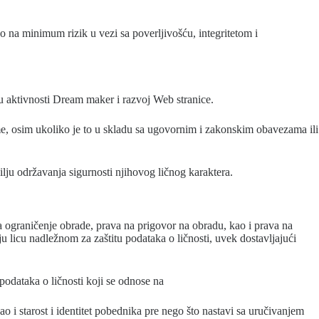
a minimum rizik u vezi sa poverljivošću, integritetom i
u aktivnosti Dream maker i razvoj Web stranice.
me, osim ukoliko je to u skladu sa ugovornim i zakonskim obavezama ili
ju održavanja sigurnosti njihovog ličnog karaktera.
a ograničenje obrade, prava na prigovor na obradu, kao i prava na
licu nadležnom za zaštitu podataka o ličnosti, uvek dostavljajući
podataka o ličnosti koji se odnose na
o i starost i identitet pobednika pre nego što nastavi sa uručivanjem