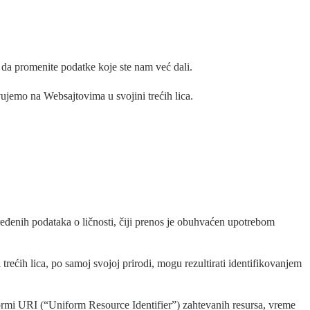
e da promenite podatke koje ste nam već dali.
vujemo na Websajtovima u svojini trećih lica.
ređenih podataka o ličnosti, čiji prenos je obuhvaćen upotrebom
 trećih lica, po samoj svojoj prirodi, mogu rezultirati identifikovanjem
formi URI (“Uniform Resource Identifier”) zahtevanih resursa, vreme