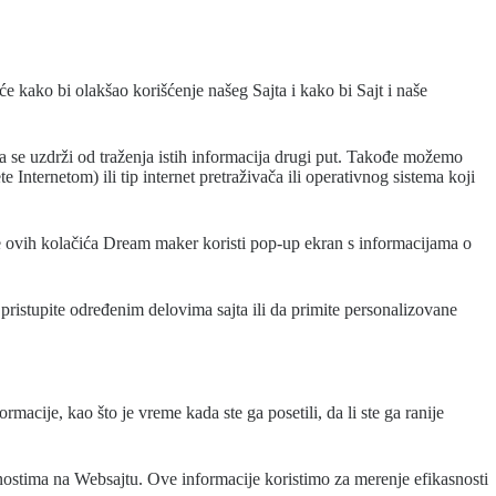
e kako bi olakšao korišćenje našeg Sajta i kako bi Sajt i naše
da se uzdrži od traženja istih informacija drugi put. Takođe možemo
Internetom) ili tip internet pretraživača ili operativnog sistema koji
nje ovih kolačića Dream maker koristi pop-up ekran s informacijama o
ristupite određenim delovima sajta ili da primite personalizovane
rmacije, kao što je vreme kada ste ga posetili, da li ste ga ranije
ivnostima na Websajtu. Ove informacije koristimo za merenje efikasnosti