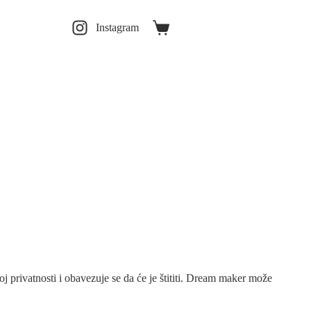
Instagram
Shopping
cart
privatnosti i obavezuje se da će je štititi. Dream maker može