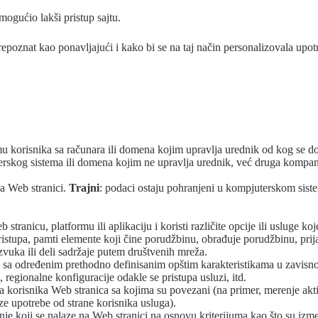
mogućio lakši pristup sajtu.
poznat kao ponavljajući i kako bi se na taj način personalizovala upotr
u korisnika sa računara ili domena kojim upravlja urednik od kog se dob
skog sistema ili domena kojim ne upravlja urednik, već druga kompani
pa Web stranici.
Trajni
: podaci ostaju pohranjeni u kompjuterskom sistem
 stranicu, platformu ili aplikaciju i koristi različite opcije ili usluge 
ristupa, pamti elemente koji čine porudžbinu, obrađuje porudžbinu, prija
 zvuka ili deli sadržaje putem društvenih mreža.
a sa određenim prethodno definisanim opštim karakteristikama u zavisno
a, regionalne konfiguracije odakle se pristupa usluzi, itd.
 korisnika Web stranica sa kojima su povezani (na primer, merenje akti
ize upotrebe od strane korisnika usluga).
e koji se nalaze na Web stranici na osnovu kriterijuma kao što su izmen