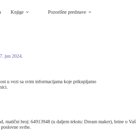
a
Knjige
Pozorišne predstave
7. jun 2024.
ost u vezi sa svim informacijama koje prikupljamo
nici.
matični broj: 64913948 (u daljem tekstu: Dream maker), brine o Vašoj 
 poslovne svrhe.