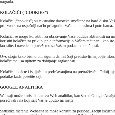
nagrada.
KOLAČIĆI (“COOKIES”)
Kolačići (“cookies”) su tekstualne datoteke smeštene na hard disku Vaš
proizvode na uspešniji način prilagodio Vašim interesima i potrebama.
Kolačići se mogu koristiti i za ubrzavanje Vaše buduće aktivnosti na na
koristiti kolačiće za prikupljanje informacija o Vašem računaru, kao što 
koristite, i navedeno povežemo sa Vašim podacima o ličnosti.
Ovo stoga kako bismo bili sigurni da naš Sajt predstavlja najbolje isk
kolačićima i sa upitom za dobijanje saglasnosti.
Kolačiće možete i isključiti u podešavanjima na pretraživaču. Odbijanj
podatke kada posetite sajt.
GOOGLE ANALITIKA
Websajt može koristiti alate za Web analitiku, kao što su Google Analytics
posećivali i na koji sajt Vas je uputio na njega.
Statistika merenja Websajta se može koristiti za personalizaciju iskust