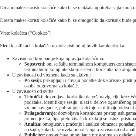
Dream maker koristi kolačiće kako bi se olakšala upotreba sajta kao i o
Dream maker koristi kolačiće kako bi se omogućilo da korisnik bude pre
Vrste kolačića (“Cookies”)
Sledi klasifikacija kolačića u zavisnosti od njihovih karakteristika:
Zavisno od kompanije koja upravlja kolačićima:
Sopstveni
: oni se šalju terminalnom kompjuterskom sistem
terminalnom kompjuterskom sistemu korisnika iz kompjuter
U zavisnosti od vremena kada su aktivni:
Po sesiji
: prikupljaju i čuvaju podatke dok korisnik pristu
osoba odgovorna za kolačić.
U zavisnosti od svrhe:
Tehnički
: dozvoljava korisniku da vrši navigaciju kroz Web
podataka, identifikuje sesiju, ulazi u delove ograničenog p
vreme navigacije, pohranjuje sadržaje za difuziju videa ili
Prilagođavanje
: dozvoljava korisnicima pristup uslugam
primer, jezika, tipa pretraživača kroz koji se usluzi pristup
Analiza
: omogućava praćenje i analizu obrazaca ponašanja
na sajtu, kako bi se uvela poboljšanja u zavisnosti od anal
Publicitet
: omogućava upravljanje prostorima za oglašavanj