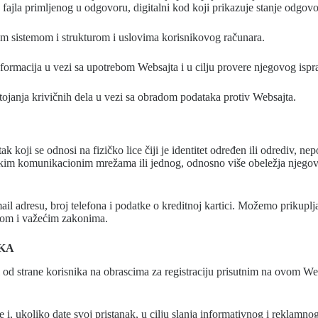
na fajla primljenog u odgovoru, digitalni kod koji prikazuje stanje odgo
ivnim sistemom i strukturom i uslovima korisnikovog računara.
 informacija u vezi sa upotrebom Websajta i u cilju provere njegovog is
stojanja krivičnih dela u vezi sa obradom podataka protiv Websajta.
k koji se odnosi na fizičko lice čiji je identitet određen ili odrediv, n
tronskim komunikacionim mrežama ili jednog, odnosno više obeležja njeg
ail adresu, broj telefona i podatke o kreditnoj kartici. Možemo prikupl
itikom i važećim zakonima.
IKA
sti od strane korisnika na obrascima za registraciju prisutnim na ovom
i, ukoliko date svoj pristanak, u cilju slanja informativnog i reklamno