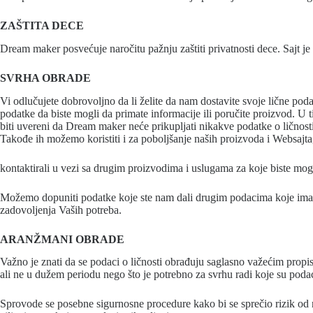
ZAŠTITA DECE
Dream maker posvećuje naročitu pažnju zaštiti privatnosti dece. Sajt je
SVRHA OBRADE
Vi odlučujete dobrovoljno da li želite da nam dostavite svoje lične po
podatke da biste mogli da primate informacije ili poručite proizvod. U
biti uvereni da Dream maker neće prikupljati nikakve podatke o ličnosti
Takođe ih možemo koristiti i za poboljšanje naših proizvoda i Websajta
kontaktirali u vezi sa drugim proizvodima i uslugama za koje biste mo
Možemo dopuniti podatke koje ste nam dali drugim podacima koje imamo 
zadovoljenja Vaših potreba.
ARANŽMANI OBRADE
Važno je znati da se podaci o ličnosti obrađuju saglasno važećim propi
ali ne u dužem periodu nego što je potrebno za svrhu radi koje su poda
Sprovode se posebne sigurnosne procedure kako bi se sprečio rizik od nji