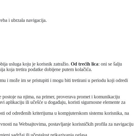
eba i ubrzala navigacija.
ija usluga koju je korisnik zatražio.
Od trećih lica
: oni se šalju
ja koja tretira podatke dobijene putem kolačića.
u i može im se pristupiti i mogu biti tretirani u periodu koji odredi
koje postoje na njima, na primer, proverava promet i komunikaciju
vi aplikaciju ili učešće u događaju, koristi sigurnosne elemente za
sti od određenih kriterijuma u kompjuterskom sistemu korisnika, na
vnosti na Websajtovima, postavljanje korisničkih profila za navigaciju
jeni sadržaj ili učestalost prikazivanja oglasa.