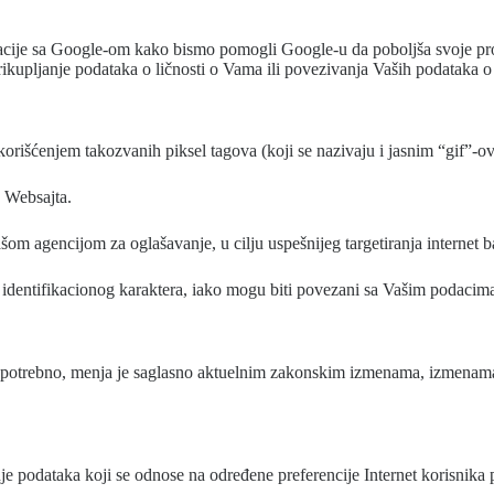
ije sa Google-om kako bismo pomogli Google-u da poboljša svoje proiz
li prikupljanje podataka o ličnosti o Vama ili povezivanja Vaših podataka
orišćenjem takozvanih piksel tagova (koji se nazivaju i jasnim “gif”-ov
g Websajta.
šom agencijom za oglašavanje, u cilju uspešnijeg targetiranja internet
 identifikacionog karaktera, iako mogu biti povezani sa Vašim podacima
 potrebno, menja je saglasno aktuelnim zakonskim izmenama, izmenama n
e podataka koji se odnose na određene preferencije Internet korisnika