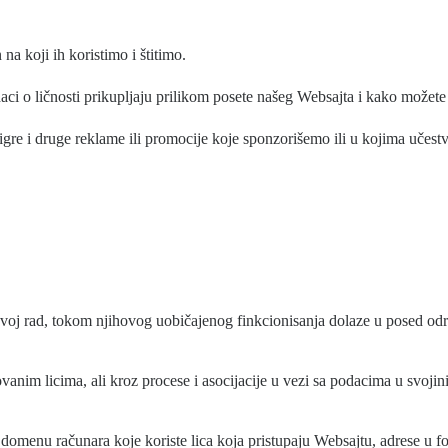
na koji ih koristimo i štitimo.
aci o ličnosti prikupljaju prilikom posete našeg Websajta i kako možet
igre i druge reklame ili promocije koje sponzorišemo ili u kojima učest
 svoj rad, tokom njihovog uobičajenog finkcionisanja dolaze u posed od
vanim licima, ali kroz procese i asocijacije u vezi sa podacima u svojini
 domenu računara koje koriste lica koja pristupaju Websajtu, adrese u 