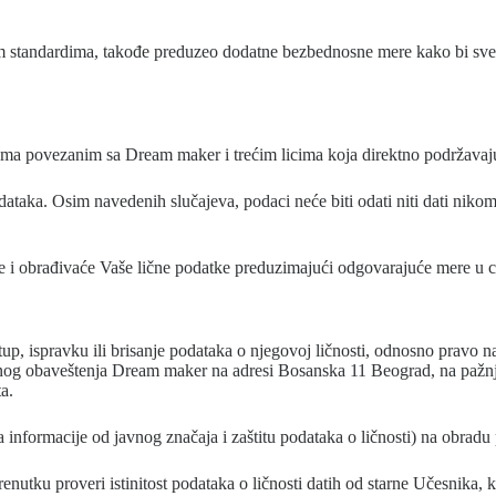
tandardima, takođe preduzeo dodatne bezbednosne mere kako bi sveo n
jama povezanim sa Dream maker i trećim licima koja direktno podržavaj
ataka. Osim navedenih slučajeva, podaci neće biti odati niti dati niko
i obrađivaće Vaše lične podatke preduzimajući odgovarajuće mere u cil
p, ispravku ili brisanje podataka o njegovoj ličnosti, odnosno pravo n
nog obaveštenja Dream maker na adresi Bosanska 11 Beograd, na pažnju 
ta.
nformacije od javnog značaja i zaštitu podataka o ličnosti) na obradu 
utku proveri istinitost podataka o ličnosti datih od starne Učesnika, ka