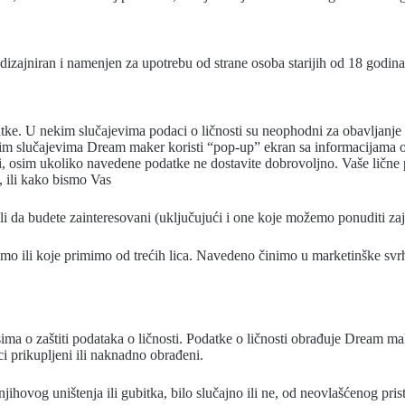
 dizajniran i namenjen za upotrebu od strane osoba starijih od 18 godin
datke. U nekim slučajevima podaci o ličnosti su neophodni za obavljanje
 tim slučajevima Dream maker koristi “pop-up” ekran sa informacijama o 
, osim ukoliko navedene podatke ne dostavite dobrovoljno. Vaše lične po
, ili kako bismo Vas
gli da budete zainteresovani (uključujući i one koje možemo ponuditi 
ili koje primimo od trećih lica. Navedeno činimo u marketinške svrhe,
sima o zaštiti podataka o ličnosti. Podatke o ličnosti obrađuje Dream 
ci prikupljeni ili naknadno obrađeni.
hovog uništenja ili gubitka, bilo slučajno ili ne, od neovlašćenog prist