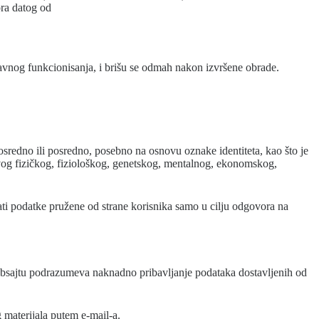
vora datog od
pravnog funkcionisanja, i brišu se odmah nakon izvršene obrade.
eposredno ili posredno, posebno na osnovu oznake identiteta, kao što je
ovog fizičkog, fiziološkog, genetskog, mentalnog, ekonomskog,
jati podatke pružene od strane korisnika samo u cilju odgovora na
 Websajtu podrazumeva naknadno pribavljanje podataka dostavljenih od
g materijala putem e-mail-a.