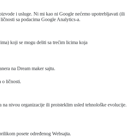
vode i usluge. Ni mi kao ni Google nećemo upotrebljavati (ili
 o ličnosti sa podacima Google Analytics-a.
ima) koji se mogu deliti sa trećim licima koja
 banera na Dream maker sajtu.
 o ličnosti.
a nivou organizacije ili proisteklim usled tehnološke evolucije.
 prilikom posete određenog Websajta.