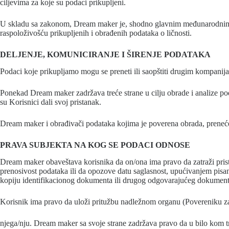
ciljevima za koje su podaci prikupljeni.
U skladu sa zakonom, Dream maker je, shodno glavnim međunarodnim s
raspoloživošću prikupljenih i obrađenih podataka o ličnosti.
DELJENJE, KOMUNICIRANJE I ŠIRENJE PODATAKA
Podaci koje prikupljamo mogu se preneti ili saopštiti drugim kompani
Ponekad Dream maker zadržava treće strane u cilju obrade i analize pod
su Korisnici dali svoj pristanak.
Dream maker i obrađivači podataka kojima je poverena obrada, preneće 
PRAVA SUBJEKTA NA KOG SE PODACI ODNOSE
Dream maker obaveštava korisnika da on/ona ima pravo da zatraži pristu
prenosivost podataka ili da opozove datu saglasnost, upućivanjem pisa
kopiju identifikacionog dokumenta ili drugog odgovarajućeg dokumen
Korisnik ima pravo da uloži pritužbu nadležnom organu (Povereniku za i
njega/nju. Dream maker sa svoje strane zadržava pravo da u bilo kom tren