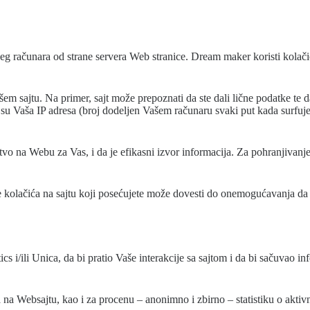
eg računara od strane servera Web stranice. Dream maker koristi kolačić
šem sajtu. Na primer, sajt može prepoznati da ste dali lične podatke te 
su Vaša IP adresa (broj dodeljen Vašem računaru svaki put kada surfujete 
ustvo na Webu za Vas, i da je efikasni izvor informacija. Za pohranjiva
e kolačića na sajtu koji posećujete može dovesti do onemogućavanja da p
 i/ili Unica, da bi pratio Vaše interakcije sa sajtom i da bi sačuvao info
va na Websajtu, kao i za procenu – anonimno i zbirno – statistiku o akt