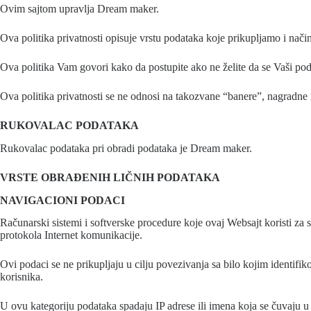
Ovim sajtom upravlja Dream maker.
Ova politika privatnosti opisuje vrstu podataka koje prikupljamo i način 
Ova politika Vam govori kako da postupite ako ne želite da se Vaši pod
Ova politika privatnosti se ne odnosi na takozvane “banere”, nagradne 
RUKOVALAC PODATAKA
Rukovalac podataka pri obradi podataka je Dream maker.
VRSTE OBRAĐENIH LIČNIH PODATAKA
NAVIGACIONI PODACI
Računarski sistemi i softverske procedure koje ovaj Websajt koristi za
protokola Internet komunikacije.
Ovi podaci se ne prikupljaju u cilju povezivanja sa bilo kojim identifiko
korisnika.
U ovu kategoriju podataka spadaju IP adrese ili imena koja se čuvaju u