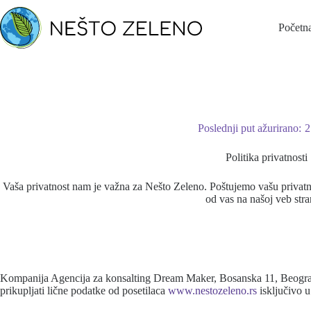
Skip
to
Početn
content
Poslednji put ažurirano:
2
Politika privatnosti
Vaša privatnost nam je važna za Nešto Zeleno. Poštujemo vašu privatn
od vas na našoj veb stra
Kompanija Agencija za konsalting Dream Maker, Bosanska 11, Beograd, 
prikupljati lične podatke od posetilaca
www.nestozeleno.rs
isključivo u