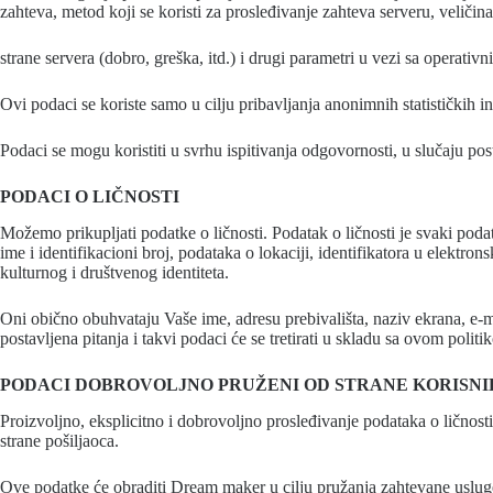
zahteva, metod koji se koristi za prosleđivanje zahteva serveru, veliči
strane servera (dobro, greška, itd.) i drugi parametri u vezi sa operat
Ovi podaci se koriste samo u cilju pribavljanja anonimnih statističkih
Podaci se mogu koristiti u svrhu ispitivanja odgovornosti, u slučaju po
PODACI O LIČNOSTI
Možemo prikupljati podatke o ličnosti. Podatak o ličnosti je svaki podata
ime i identifikacioni broj, podataka o lokaciji, identifikatora u elek
kulturnog i društvenog identiteta.
Oni obično obuhvataju Vaše ime, adresu prebivališta, naziv ekrana, e-m
postavljena pitanja i takvi podaci će se tretirati u skladu sa ovom pol
PODACI DOBROVOLJNO PRUŽENI OD STRANE KORISN
Proizvoljno, eksplicitno i dobrovoljno prosleđivanje podataka o lično
strane pošiljaoca.
Ove podatke će obraditi Dream maker u cilju pružanja zahtevane usluge 