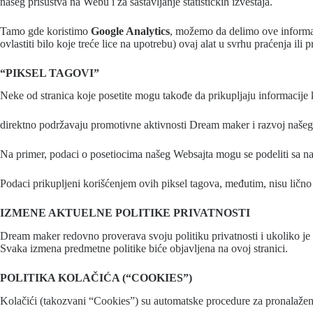
našeg prisustva na Webu i za sastavljanje statističkih izveštaja.
Tamo gde koristimo
Google Analytics
, možemo da delimo ove informac
ovlastiti bilo koje treće lice na upotrebu) ovaj alat u svrhu praćenja i
“PIKSEL TAGOVI”
Neke od stranica koje posetite mogu takođe da prikupljaju informacije k
direktno podržavaju promotivne aktivnosti Dream maker i razvoj naše
Na primer, podaci o posetiocima našeg Websajta mogu se podeliti sa na
Podaci prikupljeni korišćenjem ovih piksel tagova, međutim, nisu lično
IZMENE AKTUELNE POLITIKE PRIVATNOSTI
Dream maker redovno proverava svoju politiku privatnosti i ukoliko je
Svaka izmena predmetne politike biće objavljena na ovoj stranici.
POLITIKA KOLAČIĆA (“COOKIES”)
Kolačići (takozvani “Cookies”) su automatske procedure za pronalaženj