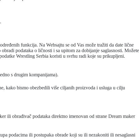
a.
 određenih funkcija. Na Websajtu se od Vas može tražiti da date lične
obradi podataka o ličnosti i sa upitom za dobijanje saglasnosti. Možete
datke Wrestling Serbia koristi u svrhu radi koje su prikupljeni.
zajedno s drugim kompanijama).
 kako bismo obezbedili više ciljanih proizvoda i usluga u cilju
maker ili obrađivač podataka direktno imenovan od strane Dream maker
upa podacima ili postupaka obrade koji su ili nezakoniti ili nesaglasni